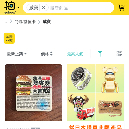
威寶
登
門號/儲值卡
威寶
全部
分類
最新上架
價格
最高人氣