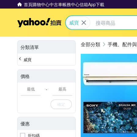
首頁
購物中心
中古車
帳務中心
信箱
App下載
Yahoo拍賣
威寶
手機、配件與
分類清單
威寶
價格
-
確定
優惠
折扣碼