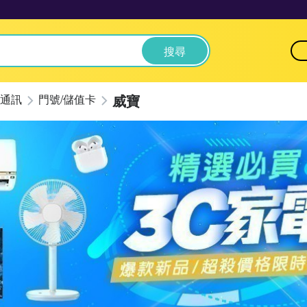
搜尋
威寶
通訊
門號/儲值卡