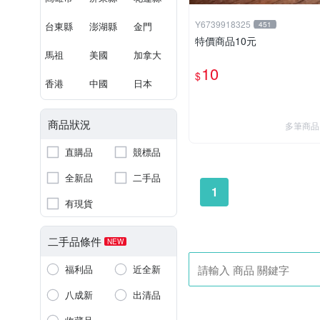
Y6739918325
台東縣
澎湖縣
金門
451
特價商品10元
馬祖
美國
加拿大
10
$
香港
中國
日本
商品狀況
多筆商品
直購品
競標品
全新品
二手品
1
有現貨
二手品條件
NEW
福利品
近全新
八成新
出清品