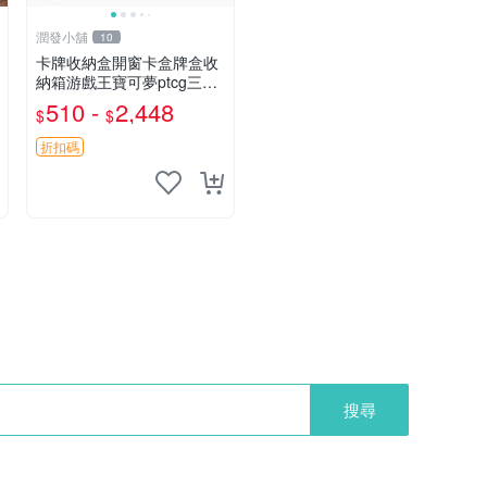
潤發小舖
10
卡牌收納盒開窗卡盒牌盒收
納箱游戲王寶可夢ptcg三國
殺海賊王dtcg
510 -
2,448
$
$
折扣碼
搜尋