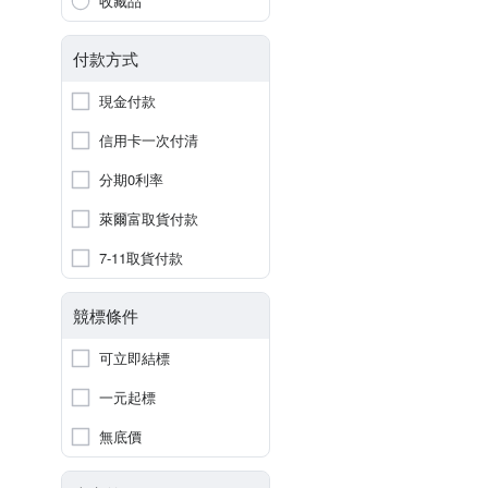
收藏品
付款方式
現金付款
信用卡一次付清
分期0利率
萊爾富取貨付款
7-11取貨付款
競標條件
可立即結標
一元起標
無底價