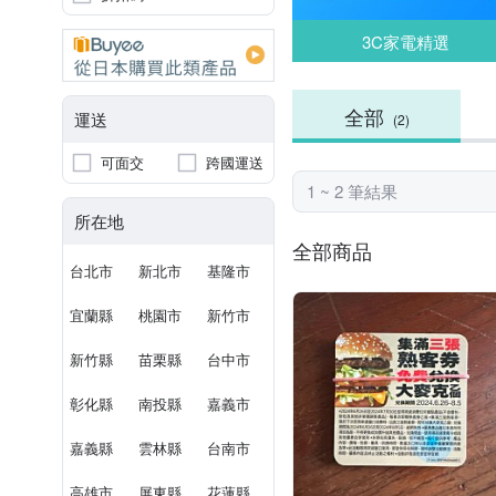
3C家電精選
全部
運送
(2)
可面交
跨國運送
1 ~ 2 筆結果
所在地
全部商品
台北市
新北市
基隆市
宜蘭縣
桃園市
新竹市
新竹縣
苗栗縣
台中市
彰化縣
南投縣
嘉義市
嘉義縣
雲林縣
台南市
高雄市
屏東縣
花蓮縣