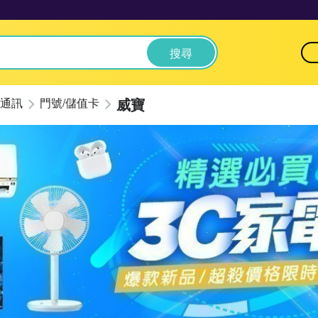
搜尋
威寶
通訊
門號/儲值卡