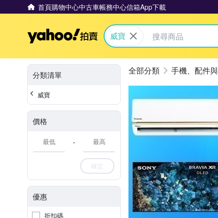
首頁
購物中心
中古車
帳務中心
信箱
App下載
Yahoo拍賣
威寶
手機、配件與
分類清單
威寶
價格
-
確定
優惠
折扣碼