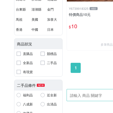
Y6739918325
台東縣
澎湖縣
金門
450
特價商品10元
馬祖
美國
加拿大
10
$
香港
中國
日本
商品狀況
多筆商品
直購品
競標品
全新品
二手品
1
有現貨
二手品條件
NEW
福利品
近全新
八成新
出清品