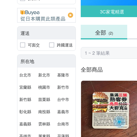
3C家電精選
全部
運送
(2)
可面交
跨國運送
1 ~ 2 筆結果
所在地
全部商品
台北市
新北市
基隆市
宜蘭縣
桃園市
新竹市
新竹縣
苗栗縣
台中市
彰化縣
南投縣
嘉義市
嘉義縣
雲林縣
台南市
高雄市
屏東縣
花蓮縣