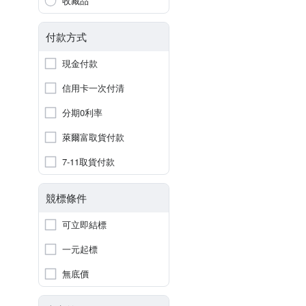
收藏品
付款方式
現金付款
信用卡一次付清
分期0利率
萊爾富取貨付款
7-11取貨付款
競標條件
可立即結標
一元起標
無底價