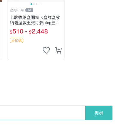
潤發小舖
10
卡牌收納盒開窗卡盒牌盒收
納箱游戲王寶可夢ptcg三國
殺海賊王dtcg
510 -
2,448
$
$
折扣碼
搜尋