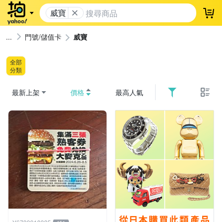
威寶
登
門號/儲值卡
威寶
全部
分類
最新上架
價格
最高人氣