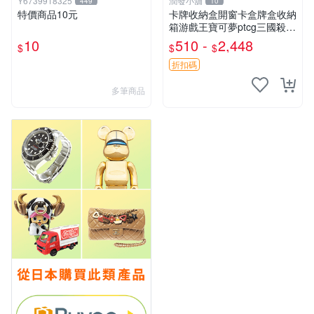
Y6739918325
潤發小舖
449
10
特價商品10元
卡牌收納盒開窗卡盒牌盒收納
箱游戲王寶可夢ptcg三國殺海
賊王dtcg
10
510 -
2,448
$
$
$
折扣碼
多筆商品