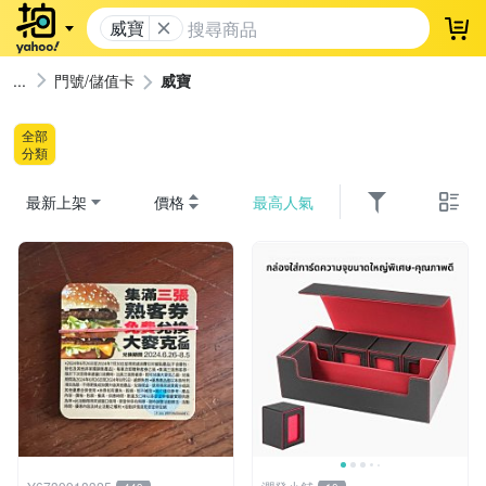
威寶
登
門號/儲值卡
威寶
全部
分類
最新上架
價格
最高人氣