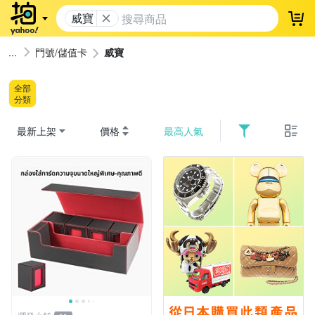
威寶
登
門號/儲值卡
威寶
全部
分類
最新上架
價格
最高人氣