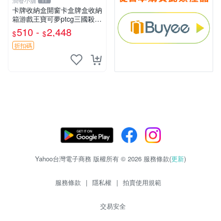
潤發小舖
11
卡牌收納盒開窗卡盒牌盒收納
箱游戲王寶可夢ptcg三國殺海
賊王dtcg
510 -
2,448
$
$
折扣碼
Yahoo台灣電子商務 版權所有 © 2026 服務條款(
更新
)
服務條款
|
隱私權
|
拍賣使用規範
交易安全