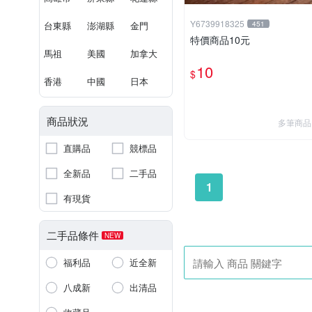
Y6739918325
台東縣
澎湖縣
金門
451
特價商品10元
馬祖
美國
加拿大
10
$
香港
中國
日本
商品狀況
多筆商品
直購品
競標品
全新品
二手品
1
有現貨
二手品條件
NEW
福利品
近全新
八成新
出清品