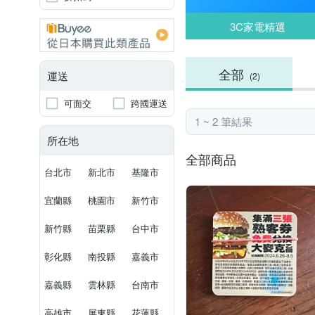
3C家電精選
全部
運送
(2)
可面交
跨國運送
1 ~ 2 筆結果
所在地
全部商品
台北市
新北市
基隆市
宜蘭縣
桃園市
新竹市
新竹縣
苗栗縣
台中市
彰化縣
南投縣
嘉義市
嘉義縣
雲林縣
台南市
高雄市
屏東縣
花蓮縣