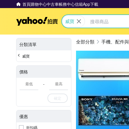
首頁
購物中心
中古車
帳務中心
信箱
App下載
Yahoo拍賣
威寶
手機、配件與
分類清單
威寶
價格
-
確定
優惠
折扣碼