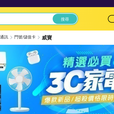
搜尋
威寶
通訊
門號/儲值卡