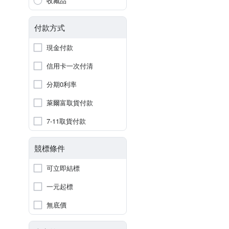
收藏品
付款方式
現金付款
信用卡一次付清
分期0利率
萊爾富取貨付款
7-11取貨付款
競標條件
可立即結標
一元起標
無底價