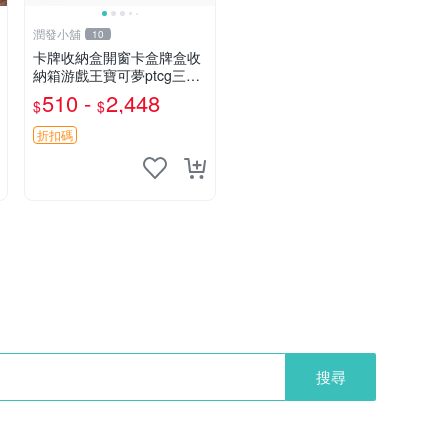
潤發小舖
10
卡牌收納盒開窗卡盒牌盒收
納箱游戲王寶可夢ptcg三國
殺海賊王dtcg
510 -
2,448
$
$
折扣碼
搜尋