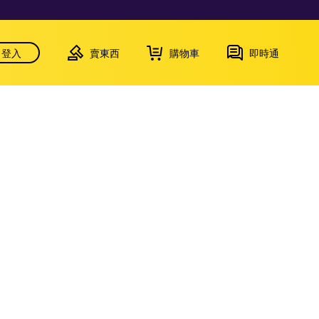
登入
賣東西
購物車
即時通