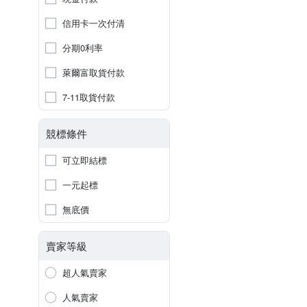
信用卡一次付清
分期0利率
萊爾富取貨付款
7-11取貨付款
競標條件
可立即結標
一元起標
無底價
賣家等級
超人氣賣家
人氣賣家