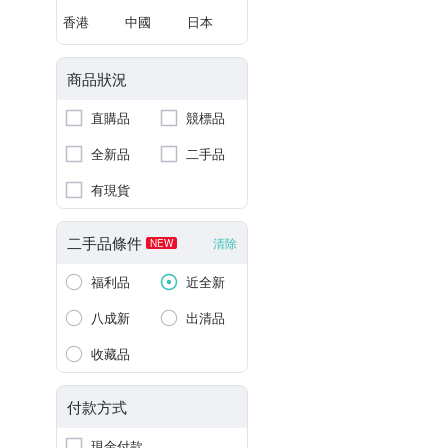
香港
中國
日本
商品狀況
直購品
競標品
全新品
二手品
有現貨
二手品條件
清除
NEW
福利品
近全新
八成新
出清品
收藏品
付款方式
現金付款