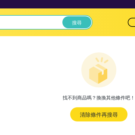
搜尋
找不到商品嗎？換換其他條件吧！
清除條件再搜尋