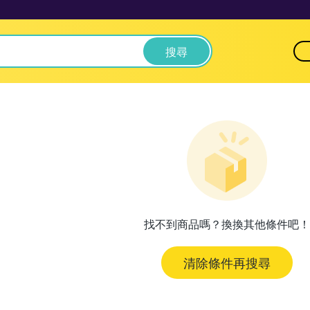
搜尋
找不到商品嗎？換換其他條件吧！
清除條件再搜尋