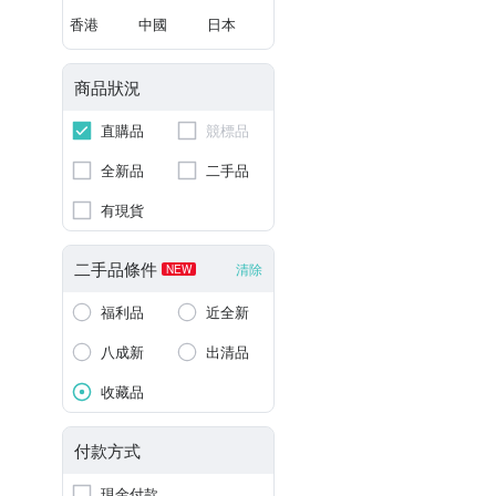
香港
中國
日本
商品狀況
直購品
競標品
全新品
二手品
有現貨
二手品條件
清除
NEW
福利品
近全新
八成新
出清品
收藏品
付款方式
現金付款