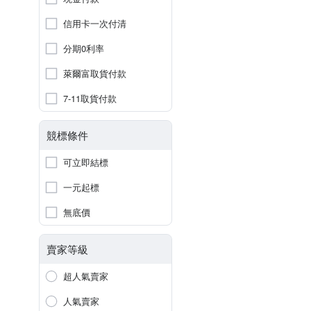
信用卡一次付清
分期0利率
萊爾富取貨付款
7-11取貨付款
競標條件
可立即結標
一元起標
無底價
賣家等級
超人氣賣家
人氣賣家