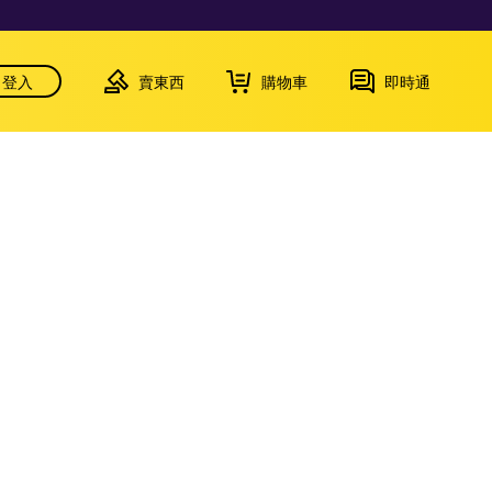
登入
賣東西
購物車
即時通