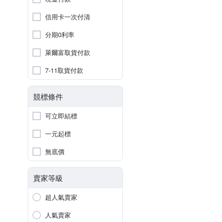
信用卡一次付清
分期0利率
萊爾富取貨付款
7-11取貨付款
競標條件
可立即結標
一元起標
無底價
賣家等級
超人氣賣家
人氣賣家