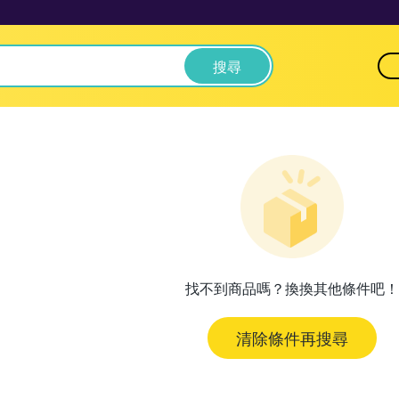
搜尋
找不到商品嗎？換換其他條件吧！
清除條件再搜尋