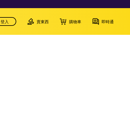
登入
賣東西
購物車
即時通