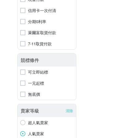
信用卡一次付清
分期0利率
萊爾富取貨付款
7-11取貨付款
競標條件
可立即結標
一元起標
無底價
賣家等級
清除
超人氣賣家
人氣賣家