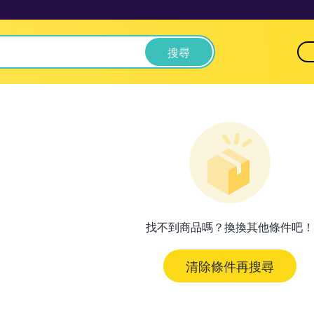
搜尋
找不到商品嗎？換換其他條件吧！
清除條件再搜尋