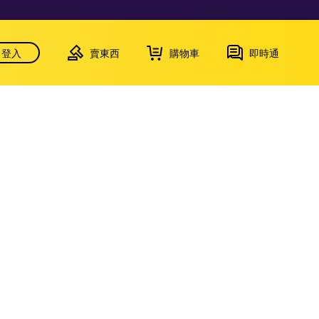
登入
賣東西
購物車
即時通