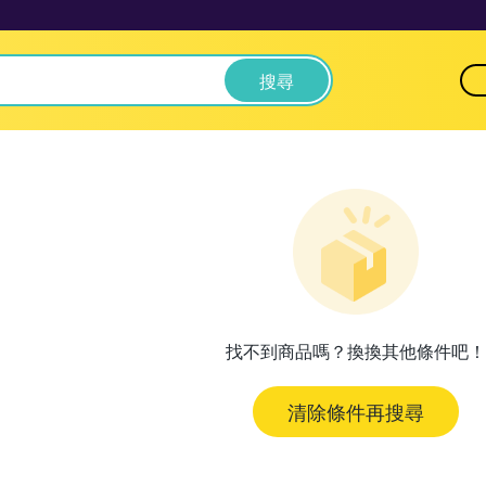
搜尋
找不到商品嗎？換換其他條件吧！
清除條件再搜尋