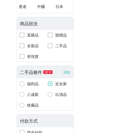
香港
中國
日本
商品狀況
直購品
競標品
全新品
二手品
有現貨
二手品條件
清除
NEW
福利品
近全新
八成新
出清品
收藏品
付款方式
現金付款