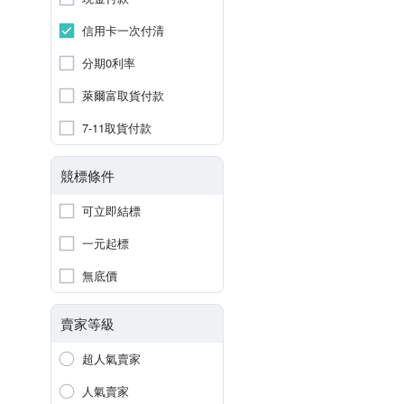
信用卡一次付清
分期0利率
萊爾富取貨付款
7-11取貨付款
競標條件
可立即結標
一元起標
無底價
賣家等級
超人氣賣家
人氣賣家