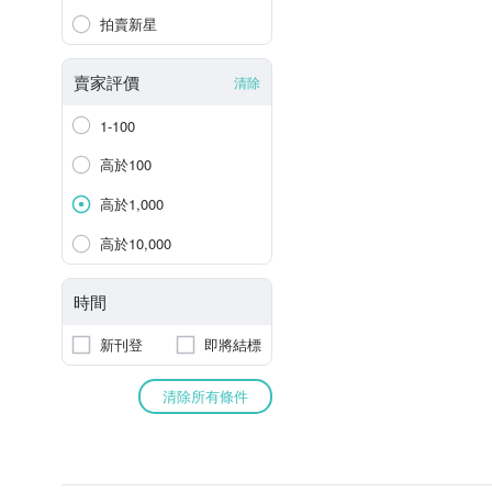
拍賣新星
賣家評價
清除
1-100
高於100
高於1,000
高於10,000
時間
新刊登
即將結標
清除所有條件