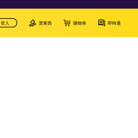
登入
賣東西
購物車
即時通