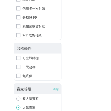
信用卡一次付清
分期0利率
萊爾富取貨付款
7-11取貨付款
競標條件
可立即結標
一元起標
無底價
賣家等級
清除
超人氣賣家
人氣賣家