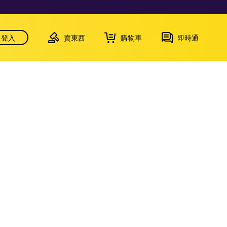
登入
賣東西
購物車
即時通