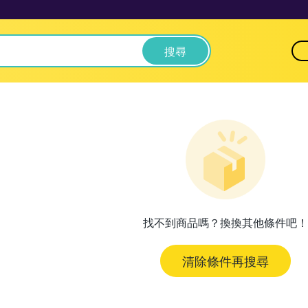
搜尋
找不到商品嗎？換換其他條件吧！
清除條件再搜尋