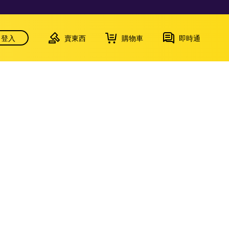
登入
賣東西
購物車
即時通