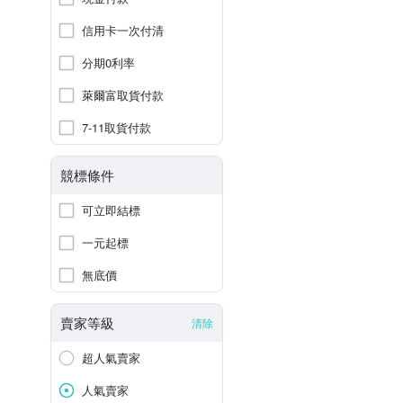
信用卡一次付清
分期0利率
萊爾富取貨付款
7-11取貨付款
競標條件
可立即結標
一元起標
無底價
賣家等級
清除
超人氣賣家
人氣賣家