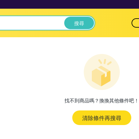
搜尋
找不到商品嗎？換換其他條件吧！
清除條件再搜尋