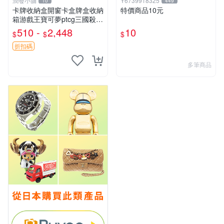
潤發小舖
Y6739918325
10
449
卡牌收納盒開窗卡盒牌盒收納
特價商品10元
箱游戲王寶可夢ptcg三國殺海
賊王dtcg
510 -
2,448
10
$
$
$
折扣碼
多筆商品