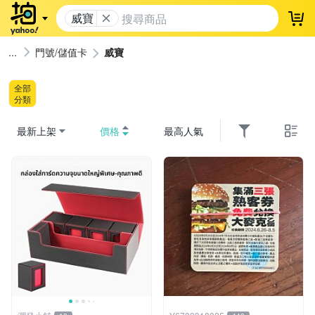
威寶
登
門號/儲值卡
威寶
全部
分類
最新上架
價格
最高人氣