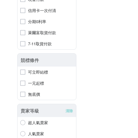
信用卡一次付清
分期0利率
萊爾富取貨付款
7-11取貨付款
競標條件
可立即結標
一元起標
無底價
賣家等級
清除
超人氣賣家
人氣賣家