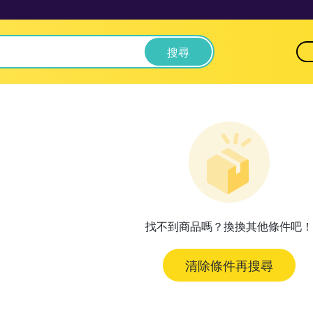
搜尋
找不到商品嗎？換換其他條件吧！
清除條件再搜尋