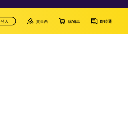
登入
賣東西
購物車
即時通