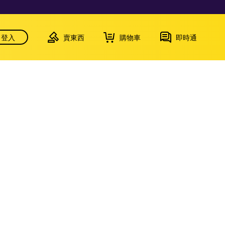
登入
賣東西
購物車
即時通