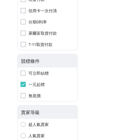
信用卡一次付清
分期0利率
萊爾富取貨付款
7-11取貨付款
競標條件
可立即結標
一元起標
無底價
賣家等級
超人氣賣家
人氣賣家