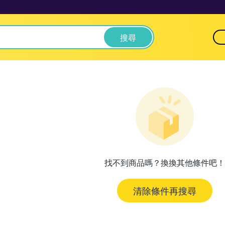
搜尋
找不到商品嗎？換換其他條件吧！
清除條件再搜尋