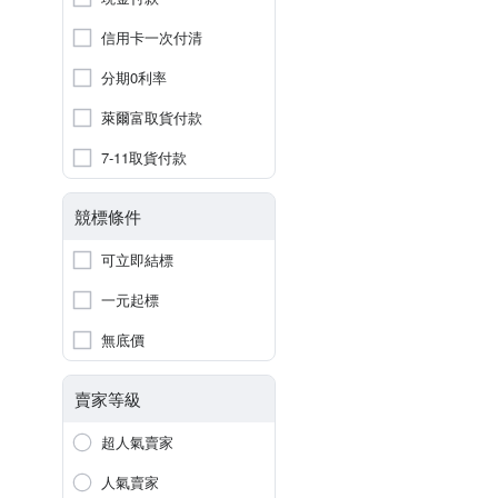
信用卡一次付清
分期0利率
萊爾富取貨付款
7-11取貨付款
競標條件
可立即結標
一元起標
無底價
賣家等級
超人氣賣家
人氣賣家