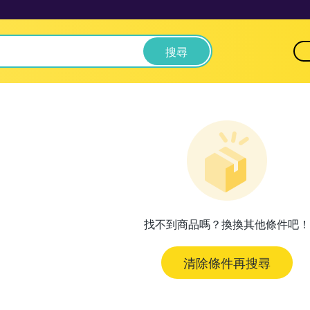
搜尋
找不到商品嗎？換換其他條件吧！
清除條件再搜尋