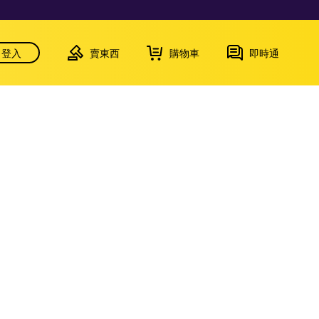
登入
賣東西
購物車
即時通