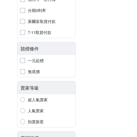
分期0利率
萊爾富取貨付款
7-11取貨付款
競標條件
一元起標
無底價
賣家等級
超人氣賣家
人氣賣家
拍賣新星