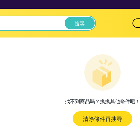
搜尋
找不到商品嗎？換換其他條件吧！
清除條件再搜尋