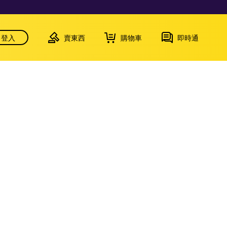
登入
賣東西
購物車
即時通