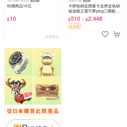
Y6739918325
潤發小舖
451
10
特價商品10元
卡牌收納盒開窗卡盒牌盒收納
箱游戲王寶可夢ptcg三國殺海
賊王dtcg
10
510 -
2,448
$
$
$
折扣碼
多筆商品