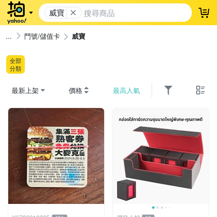
威寶
登
門號/儲值卡
威寶
全部
分類
最新上架
價格
最高人氣