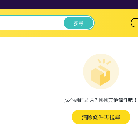
搜尋
找不到商品嗎？換換其他條件吧！
清除條件再搜尋