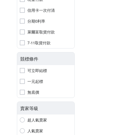
信用卡一次付清
分期0利率
萊爾富取貨付款
7-11取貨付款
競標條件
可立即結標
一元起標
無底價
賣家等級
超人氣賣家
人氣賣家