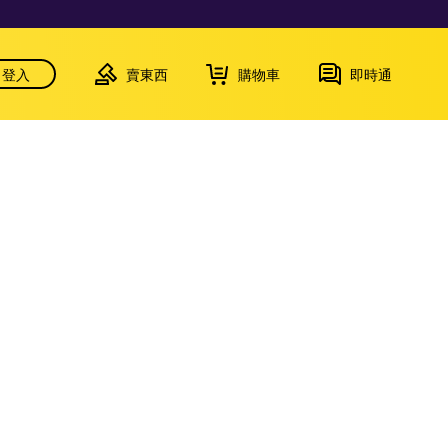
登入
賣東西
購物車
即時通