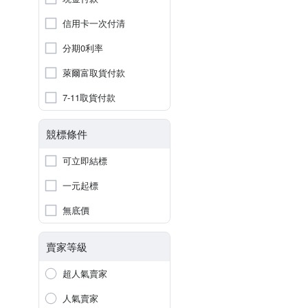
信用卡一次付清
分期0利率
萊爾富取貨付款
7-11取貨付款
競標條件
可立即結標
一元起標
無底價
賣家等級
超人氣賣家
人氣賣家