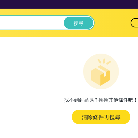
搜尋
找不到商品嗎？換換其他條件吧！
清除條件再搜尋