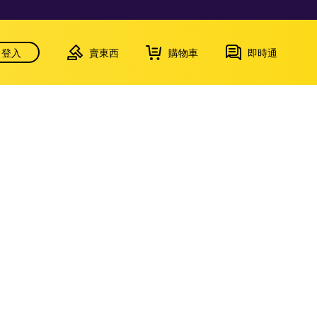
登入
賣東西
購物車
即時通