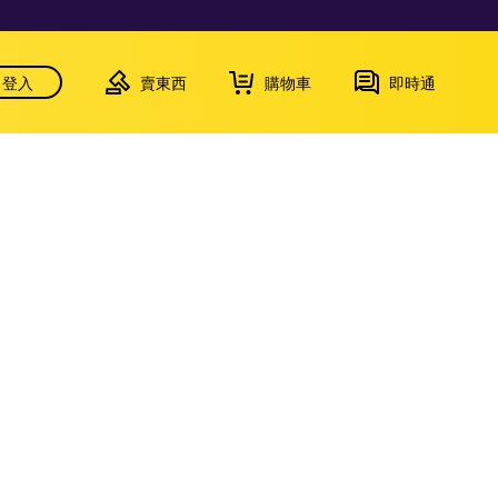
登入
賣東西
購物車
即時通