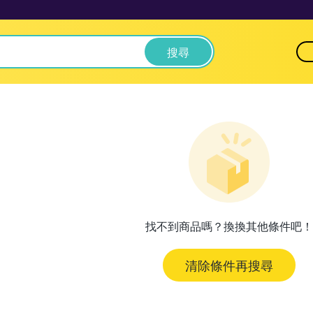
搜尋
找不到商品嗎？換換其他條件吧！
清除條件再搜尋