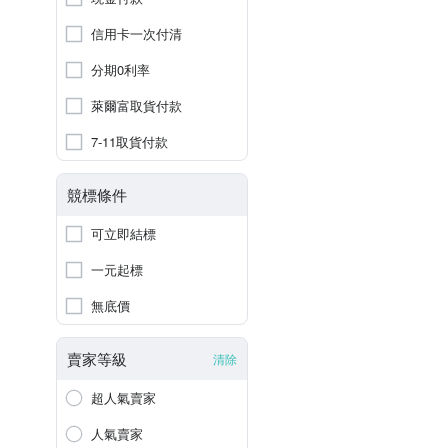
信用卡一次付清
分期0利率
萊爾富取貨付款
7-11取貨付款
競標條件
可立即結標
一元起標
無底價
賣家等級
清除
超人氣賣家
人氣賣家