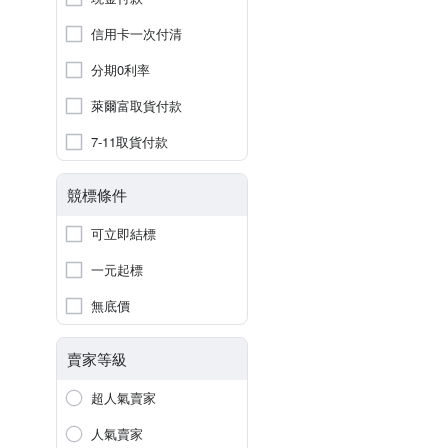
信用卡一次付清
分期0利率
萊爾富取貨付款
7-11取貨付款
競標條件
可立即結標
一元起標
無底價
賣家等級
超人氣賣家
人氣賣家