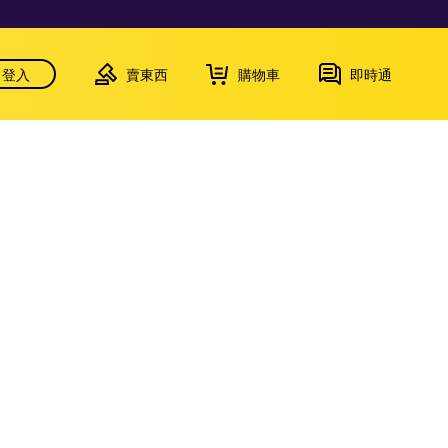
登入
賣東西
購物車
即時通