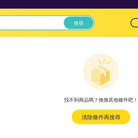
搜尋
找不到商品嗎？換換其他條件吧！
清除條件再搜尋