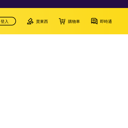
登入
賣東西
購物車
即時通