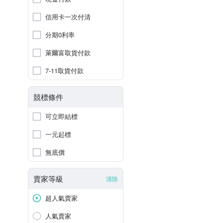
信用卡一次付清
分期0利率
萊爾富取貨付款
7-11取貨付款
競標條件
可立即結標
一元起標
無底價
賣家等級
清除
超人氣賣家
人氣賣家