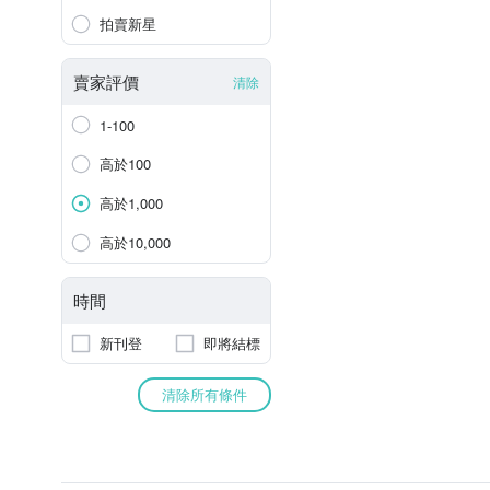
拍賣新星
賣家評價
清除
1-100
高於100
高於1,000
高於10,000
時間
新刊登
即將結標
清除所有條件