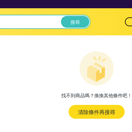
搜尋
找不到商品嗎？換換其他條件吧！
清除條件再搜尋