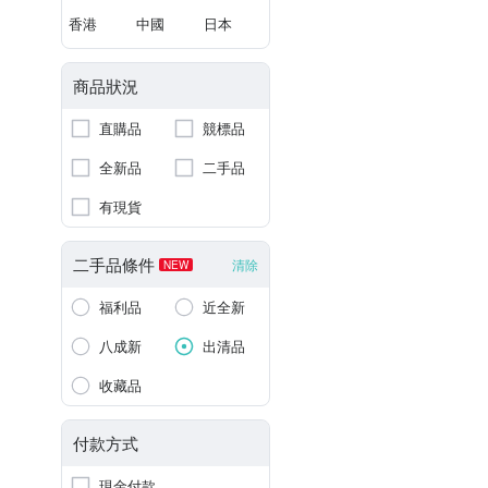
香港
中國
日本
商品狀況
直購品
競標品
全新品
二手品
有現貨
二手品條件
清除
NEW
福利品
近全新
八成新
出清品
收藏品
付款方式
現金付款