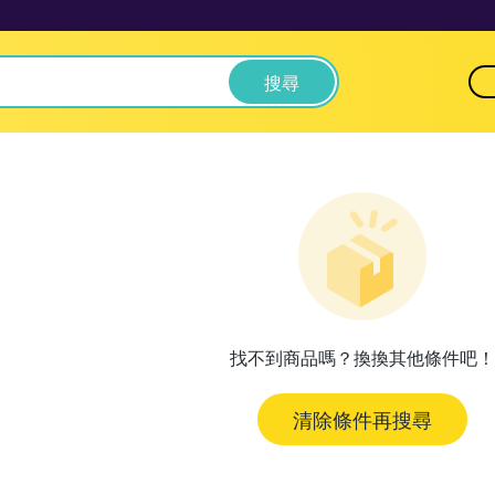
搜尋
找不到商品嗎？換換其他條件吧！
清除條件再搜尋