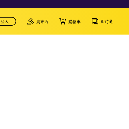
登入
賣東西
購物車
即時通