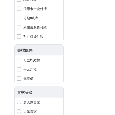
信用卡一次付清
分期0利率
萊爾富取貨付款
7-11取貨付款
競標條件
可立即結標
一元起標
無底價
賣家等級
超人氣賣家
人氣賣家