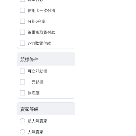
信用卡一次付清
分期0利率
萊爾富取貨付款
7-11取貨付款
競標條件
可立即結標
一元起標
無底價
賣家等級
超人氣賣家
人氣賣家