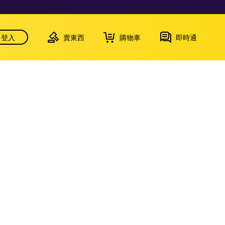
登入
賣東西
購物車
即時通