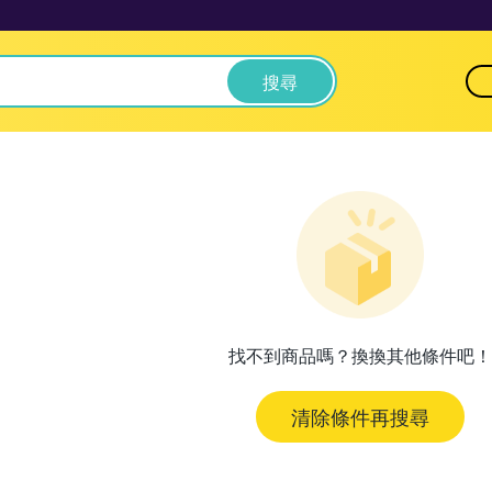
搜尋
找不到商品嗎？換換其他條件吧！
清除條件再搜尋