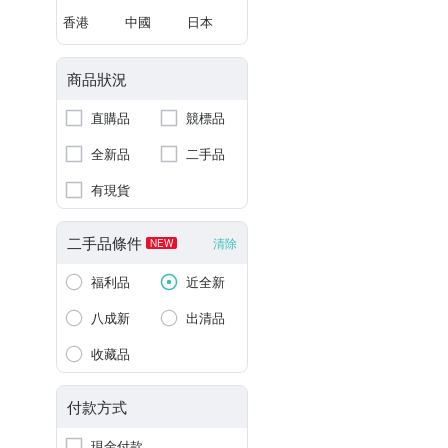
香港
中國
日本
商品狀況
直購品
競標品
全新品
二手品
有現貨
二手品條件
清除
NEW
福利品
近全新
八成新
出清品
收藏品
付款方式
現金付款