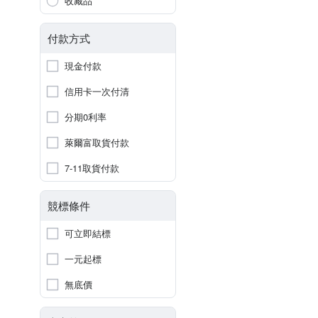
收藏品
付款方式
現金付款
信用卡一次付清
分期0利率
萊爾富取貨付款
7-11取貨付款
競標條件
可立即結標
一元起標
無底價