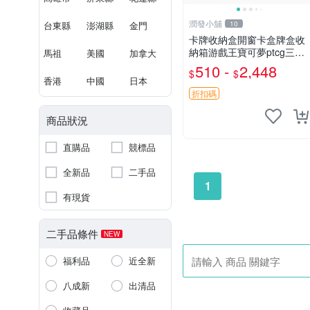
潤發小舖
台東縣
澎湖縣
金門
10
卡牌收納盒開窗卡盒牌盒收
納箱游戲王寶可夢ptcg三國
馬祖
美國
加拿大
殺海賊王dtcg
510 -
2,448
$
$
香港
中國
日本
折扣碼
商品狀況
直購品
競標品
全新品
二手品
1
有現貨
二手品條件
NEW
福利品
近全新
八成新
出清品