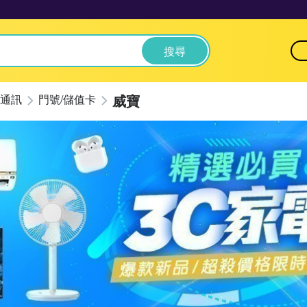
搜尋
威寶
通訊
門號/儲值卡