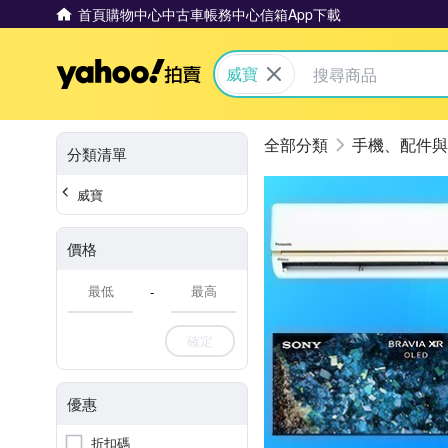
首頁
購物中心
中古車
帳務中心
信箱
App下載
Yahoo拍賣
威寶
手機、配件與
分類清單
威寶
價格
-
確定
優惠
折扣碼