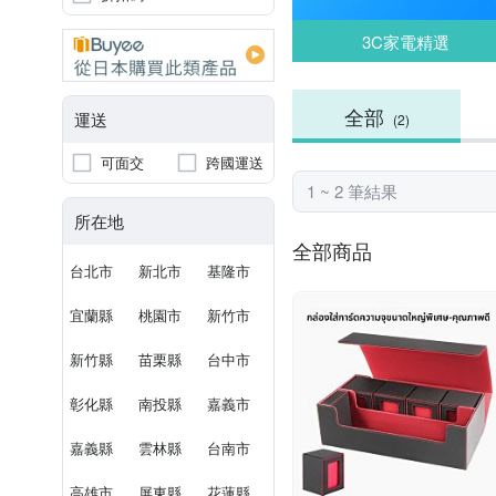
3C家電精選
全部
運送
(2)
可面交
跨國運送
1 ~ 2 筆結果
所在地
全部商品
台北市
新北市
基隆市
宜蘭縣
桃園市
新竹市
新竹縣
苗栗縣
台中市
彰化縣
南投縣
嘉義市
嘉義縣
雲林縣
台南市
高雄市
屏東縣
花蓮縣