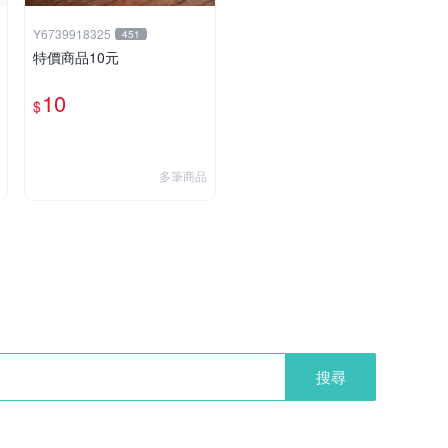
Y6739918325
451
特價商品10元
10
$
多筆商品
搜尋