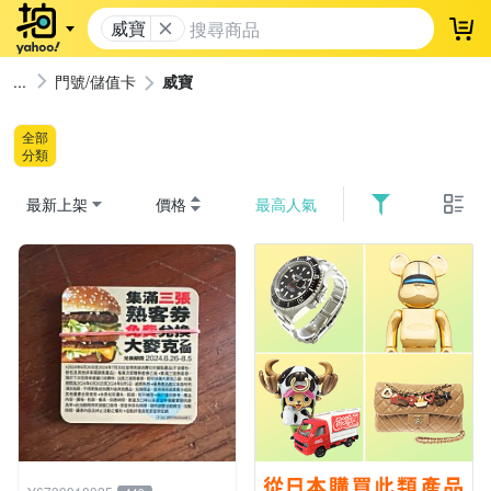
威寶
登
門號/儲值卡
威寶
全部
分類
最新上架
價格
最高人氣