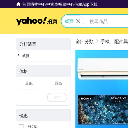
首頁
購物中心
中古車
帳務中心
信箱
App下載
Yahoo拍賣
威寶
手機、配件與
分類清單
威寶
價格
-
確定
優惠
折扣碼