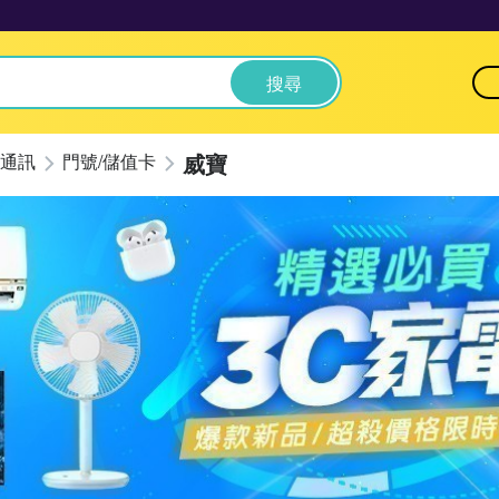
搜尋
威寶
通訊
門號/儲值卡