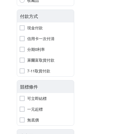
收藏品
付款方式
現金付款
信用卡一次付清
分期0利率
萊爾富取貨付款
7-11取貨付款
競標條件
可立即結標
一元起標
無底價