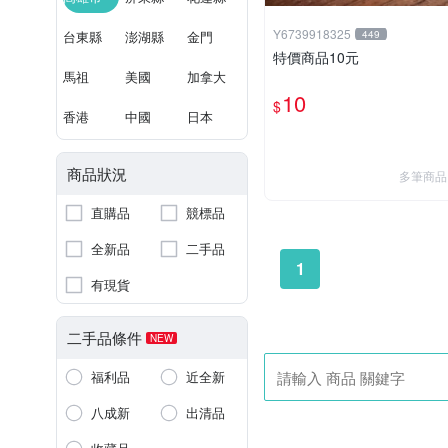
Y6739918325
台東縣
澎湖縣
金門
449
特價商品10元
馬祖
美國
加拿大
10
$
香港
中國
日本
商品狀況
多筆商品
直購品
競標品
全新品
二手品
1
有現貨
二手品條件
NEW
福利品
近全新
八成新
出清品