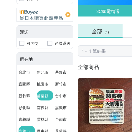
3C家電精選
全部
運送
(1)
可面交
跨國運送
1 ~ 1 筆結果
所在地
全部商品
台北市
新北市
基隆市
宜蘭縣
桃園市
新竹市
新竹縣
苗栗縣
台中市
彰化縣
南投縣
嘉義市
嘉義縣
雲林縣
台南市
高雄市
屏東縣
花蓮縣