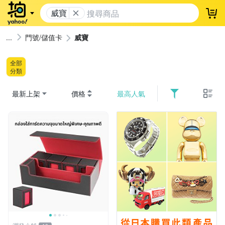
威寶
登
門號/儲值卡
威寶
全部
分類
最新上架
價格
最高人氣