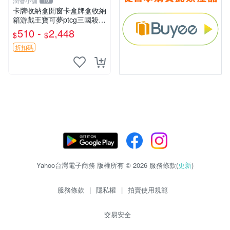
潤發小舖
10
卡牌收納盒開窗卡盒牌盒收納
箱游戲王寶可夢ptcg三國殺海
賊王dtcg
510 -
2,448
$
$
折扣碼
Yahoo台灣電子商務 版權所有 © 2026 服務條款(
更新
)
服務條款
|
隱私權
|
拍賣使用規範
交易安全