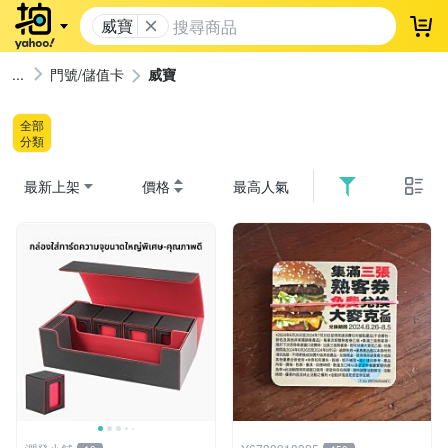
威寶
登
門號/儲值卡
威寶
全部
分類
最新上架
價格
最高人氣