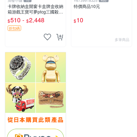
潤發小舖
Y6739918325
10
450
卡牌收納盒開窗卡盒牌盒收納
特價商品10元
箱游戲王寶可夢ptcg三國殺海
賊王dtcg
510 -
2,448
10
$
$
$
折扣碼
多筆商品