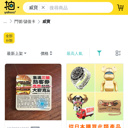
威寶
登
門號/儲值卡
威寶
全部
分類
最新上架
價格
最高人氣