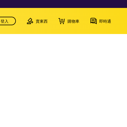
登入
賣東西
購物車
即時通