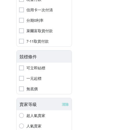
信用卡一次付清
分期0利率
萊爾富取貨付款
7-11取貨付款
競標條件
可立即結標
一元起標
無底價
賣家等級
清除
超人氣賣家
人氣賣家