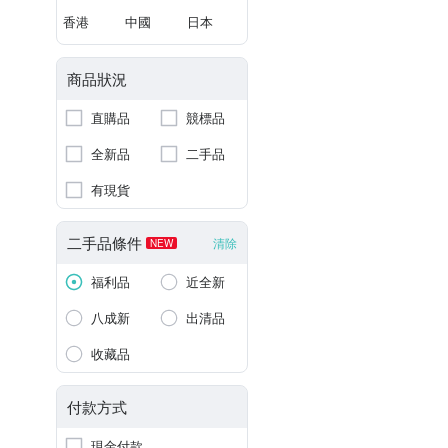
香港
中國
日本
商品狀況
直購品
競標品
全新品
二手品
有現貨
二手品條件
清除
NEW
福利品
近全新
八成新
出清品
收藏品
付款方式
現金付款