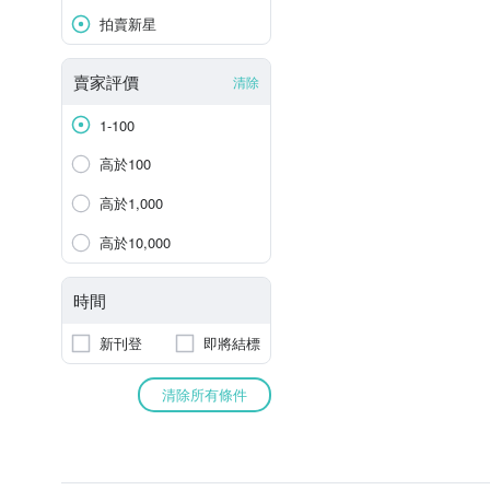
拍賣新星
賣家評價
清除
1-100
高於100
高於1,000
高於10,000
時間
新刊登
即將結標
清除所有條件