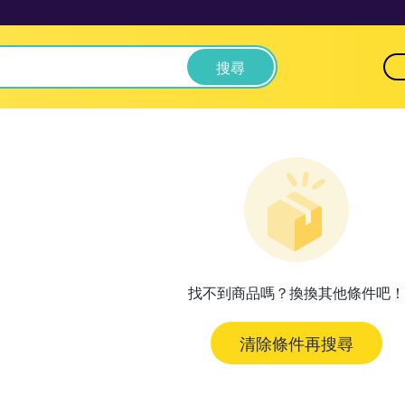
搜尋
找不到商品嗎？換換其他條件吧！
清除條件再搜尋