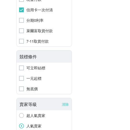
信用卡一次付清
分期0利率
萊爾富取貨付款
7-11取貨付款
競標條件
可立即結標
一元起標
無底價
賣家等級
清除
超人氣賣家
人氣賣家