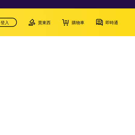
登入
賣東西
購物車
即時通