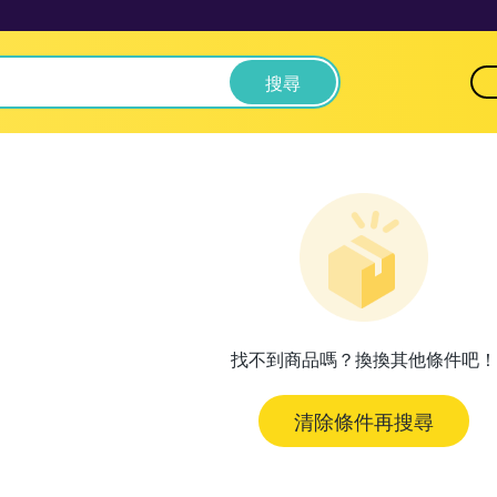
搜尋
找不到商品嗎？換換其他條件吧！
清除條件再搜尋