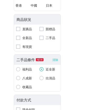
香港
中國
日本
商品狀況
直購品
競標品
全新品
二手品
有現貨
二手品條件
清除
NEW
福利品
近全新
八成新
出清品
收藏品
付款方式
現金付款