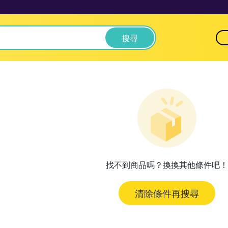
搜尋
找不到商品嗎？換換其他條件吧！
清除條件再搜尋