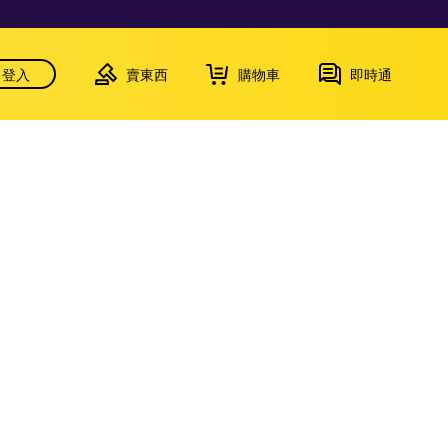
登入
賣東西
購物車
即時通