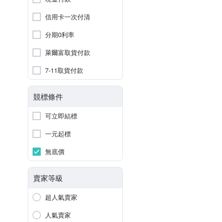
信用卡一次付清
分期0利率
萊爾富取貨付款
7-11取貨付款
競標條件
可立即結標
一元起標
無底價
賣家等級
超人氣賣家
人氣賣家