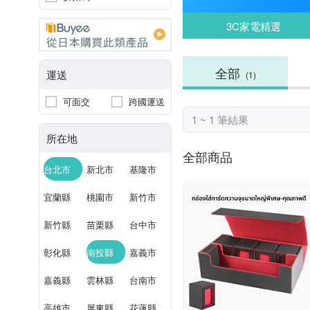
3C家電精選
全部
運送
(1)
可面交
跨國運送
1 ~ 1 筆結果
所在地
全部商品
台北市
新北市
基隆市
宜蘭縣
桃園市
新竹市
新竹縣
苗栗縣
台中市
彰化縣
南投縣
嘉義市
嘉義縣
雲林縣
台南市
高雄市
屏東縣
花蓮縣