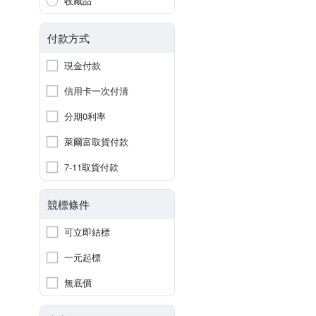
收藏品
付款方式
現金付款
信用卡一次付清
分期0利率
萊爾富取貨付款
7-11取貨付款
競標條件
可立即結標
一元起標
無底價