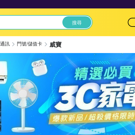
搜尋
威寶
通訊
門號/儲值卡