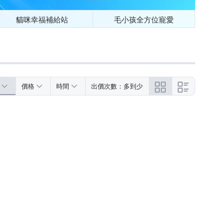
貓咪幸福補給站
毛小孩全方位寵愛
價格
時間
出價次數：多到少