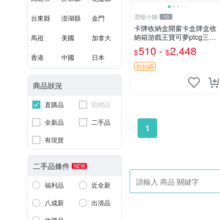
潤發小舖
台東縣
澎湖縣
金門
10
卡牌收納盒開窗卡盒牌盒收
納箱游戲王寶可夢ptcg三國
馬祖
美國
加拿大
殺海賊王dtcg
510 -
2,448
$
$
香港
中國
日本
折扣碼
商品狀況
直購品
競標品
全新品
二手品
1
有現貨
二手品條件
NEW
福利品
近全新
八成新
出清品