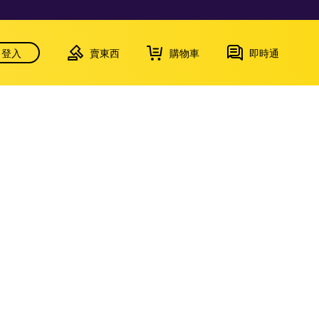
登入
賣東西
購物車
即時通