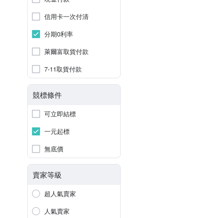
信用卡一次付清
分期0利率
萊爾富取貨付款
7-11取貨付款
競標條件
可立即結標
一元起標
無底價
賣家等級
超人氣賣家
人氣賣家