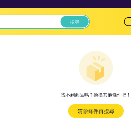
搜尋
找不到商品嗎？換換其他條件吧！
清除條件再搜尋