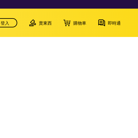
登入
賣東西
購物車
即時通