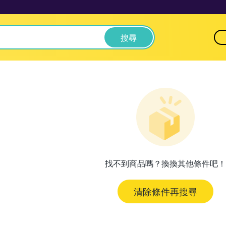
搜尋
找不到商品嗎？換換其他條件吧！
清除條件再搜尋