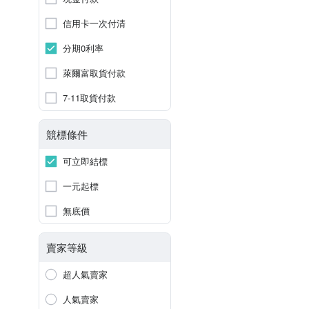
信用卡一次付清
分期0利率
萊爾富取貨付款
7-11取貨付款
競標條件
可立即結標
一元起標
無底價
賣家等級
超人氣賣家
人氣賣家