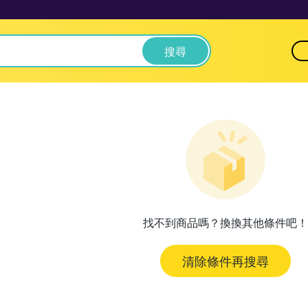
搜尋
找不到商品嗎？換換其他條件吧！
清除條件再搜尋