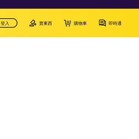
登入
賣東西
購物車
即時通