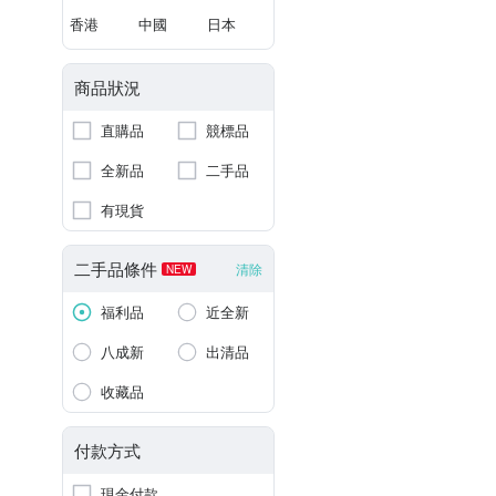
香港
中國
日本
商品狀況
直購品
競標品
全新品
二手品
有現貨
二手品條件
清除
NEW
福利品
近全新
八成新
出清品
收藏品
付款方式
現金付款