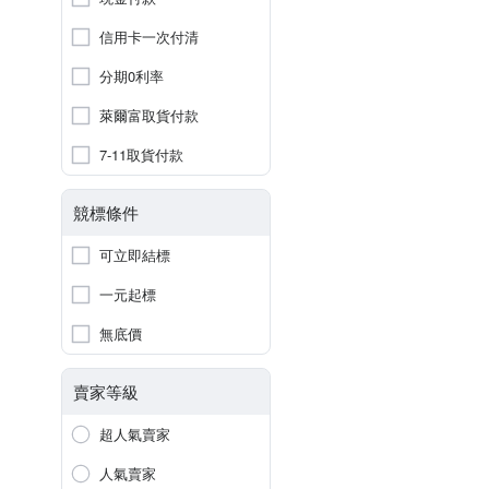
信用卡一次付清
分期0利率
萊爾富取貨付款
7-11取貨付款
競標條件
可立即結標
一元起標
無底價
賣家等級
超人氣賣家
人氣賣家