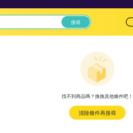
搜尋
找不到商品嗎？換換其他條件吧！
清除條件再搜尋