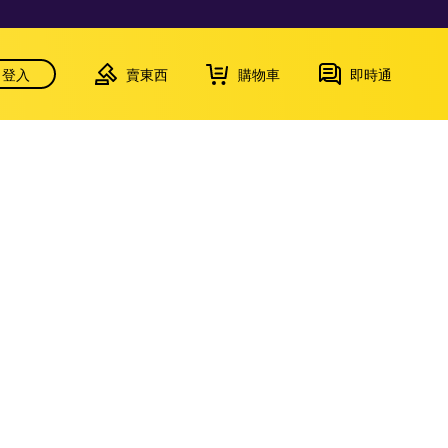
登入
賣東西
購物車
即時通