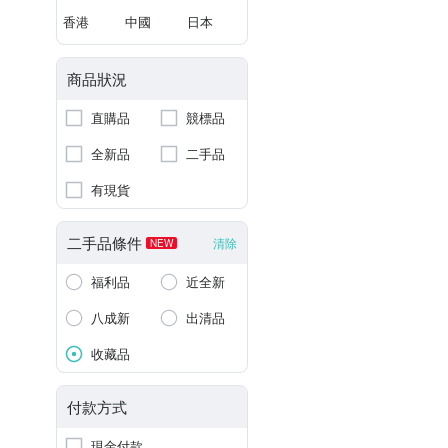
香港
中國
日本
商品狀況
直購品
競標品
全新品
二手品
有現貨
二手品條件
清除
NEW
福利品
近全新
八成新
出清品
收藏品
付款方式
現金付款