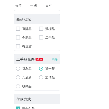
香港
中國
日本
商品狀況
直購品
競標品
全新品
二手品
有現貨
二手品條件
清除
NEW
福利品
近全新
八成新
出清品
收藏品
付款方式
現金付款