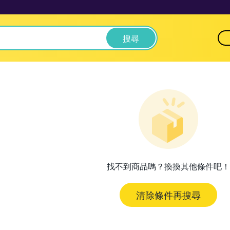
搜尋
找不到商品嗎？換換其他條件吧！
清除條件再搜尋