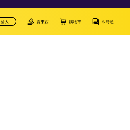
登入
賣東西
購物車
即時通