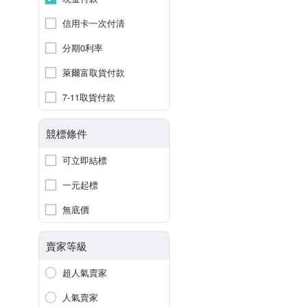
信用卡一次付清
分期0利率
萊爾富取貨付款
7-11取貨付款
競標條件
可立即結標
一元起標
無底價
賣家等級
超人氣賣家
人氣賣家