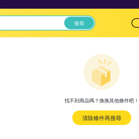
搜尋
找不到商品嗎？換換其他條件吧！
清除條件再搜尋