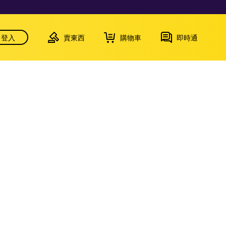
登入
賣東西
購物車
即時通