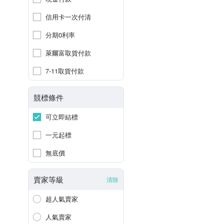
信用卡一次付清
分期0利率
萊爾富取貨付款
7-11取貨付款
競標條件
可立即結標
一元起標
無底價
賣家等級
清除
超人氣賣家
人氣賣家