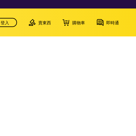
登入
賣東西
購物車
即時通