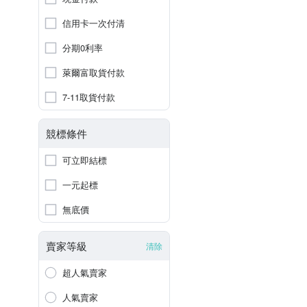
信用卡一次付清
分期0利率
萊爾富取貨付款
7-11取貨付款
競標條件
可立即結標
一元起標
無底價
賣家等級
清除
超人氣賣家
人氣賣家