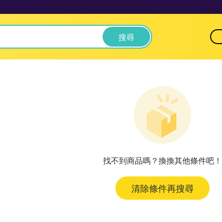
搜尋
找不到商品嗎？換換其他條件吧！
清除條件再搜尋