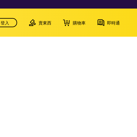
登入
賣東西
購物車
即時通