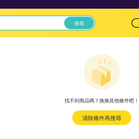
搜尋
找不到商品嗎？換換其他條件吧！
清除條件再搜尋