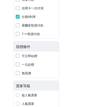
信用卡一次付清
分期0利率
萊爾富取貨付款
7-11取貨付款
競標條件
可立即結標
一元起標
無底價
賣家等級
超人氣賣家
人氣賣家