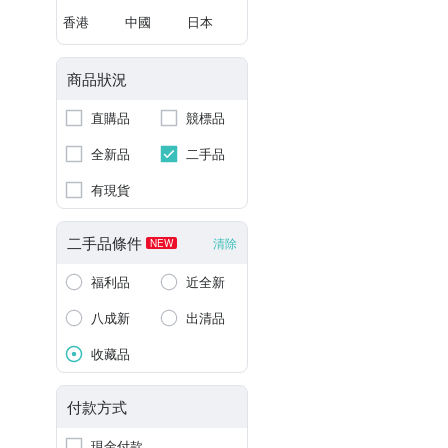
香港
中國
日本
商品狀況
直購品
競標品
全新品
二手品
有現貨
二手品條件
清除
NEW
福利品
近全新
八成新
出清品
收藏品
付款方式
現金付款