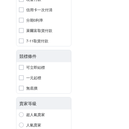
信用卡一次付清
分期0利率
萊爾富取貨付款
7-11取貨付款
競標條件
可立即結標
一元起標
無底價
賣家等級
超人氣賣家
人氣賣家