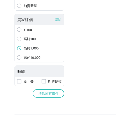
拍賣新星
賣家評價
清除
1-100
高於100
高於1,000
高於10,000
時間
新刊登
即將結標
清除所有條件