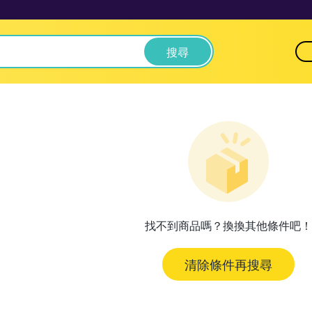
搜尋
找不到商品嗎？換換其他條件吧！
清除條件再搜尋