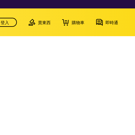
登入
賣東西
購物車
即時通