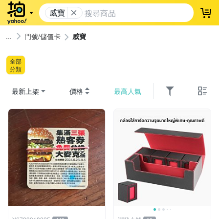
威寶
登
門號/儲值卡
威寶
全部
分類
最新上架
價格
最高人氣