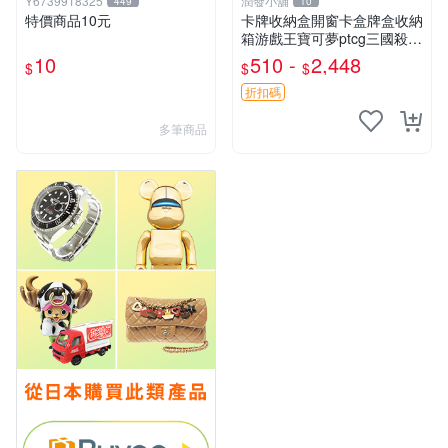
Y6739918325
潤發小舖
449
10
特價商品10元
卡牌收納盒開窗卡盒牌盒收納
箱游戲王寶可夢ptcg三國殺海
賊王dtcg
10
510 -
2,448
$
$
$
折扣碼
多筆商品