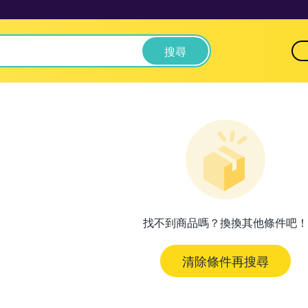
搜尋
找不到商品嗎？換換其他條件吧！
清除條件再搜尋