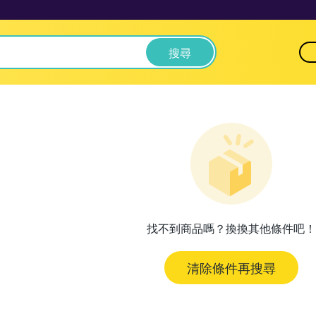
搜尋
找不到商品嗎？換換其他條件吧！
清除條件再搜尋