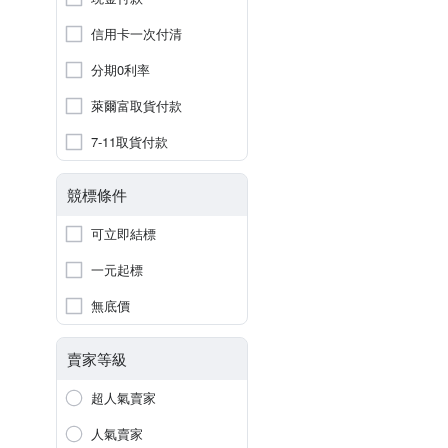
信用卡一次付清
分期0利率
萊爾富取貨付款
7-11取貨付款
競標條件
可立即結標
一元起標
無底價
賣家等級
超人氣賣家
人氣賣家