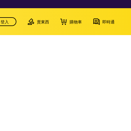
登入
賣東西
購物車
即時通