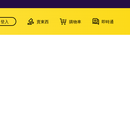
登入
賣東西
購物車
即時通