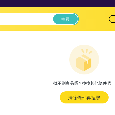
搜尋
找不到商品嗎？換換其他條件吧！
清除條件再搜尋