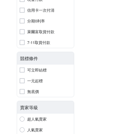
信用卡一次付清
分期0利率
萊爾富取貨付款
7-11取貨付款
競標條件
可立即結標
一元起標
無底價
賣家等級
超人氣賣家
人氣賣家